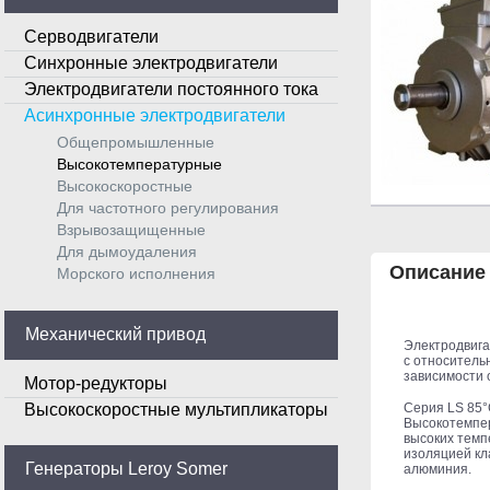
Серводвигатели
Синхронные электродвигатели
Электродвигатели постоянного тока
Асинхронные электродвигатели
Общепромышленные
Высокотемпературные
Высокоскоростные
Для частотного регулирования
Взрывозащищенные
Для дымоудаления
Описание
Морского исполнения
Механический привод
Электродвига
с относитель
зависимости о
Мотор-редукторы
Серия LS 85°
Высокоскоростные мультипликаторы
Высокотемпе
высоких темп
изоляцией кл
Генераторы Leroy Somer
алюминия.