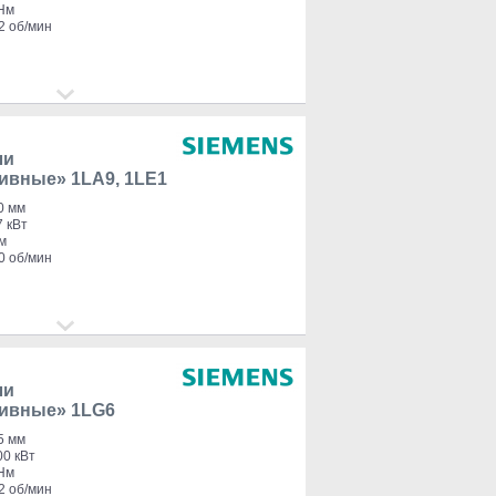
 Нм
2 об/мин
ли
вные» 1LA9, 1LE1
0 мм
7 кВт
м
0 об/мин
ли
ивные» 1LG6
5 мм
00 кВт
 Нм
2 об/мин