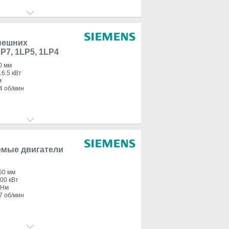
нешних
P7, 1LP5, 1LP4
0 мм
6.5 кВт
м
4 об/мин
мые двигатели
50 мм
00 кВт
 Нм
7 об/мин