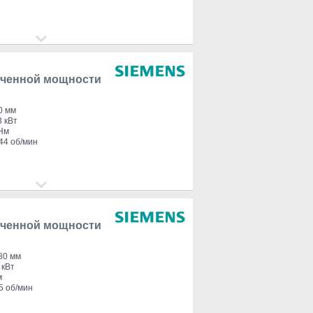
иченной мощности
0 мм
3 кВт
 Нм
44 об/мин
иченной мощности
80 мм
 кВт
м
5 об/мин