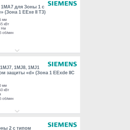
 1MA7 для Зоны 1 с
 (Зона 1 EExe II Т3)
5 мм
65 кВт
0 Нм
6 об/мин
1MJ7, 1MJ8, 1MJ1
ом защиты «d» (Зона 1 EExde IIC
0 мм
50 кВт
м
5 об/мин
оны 2 с типом