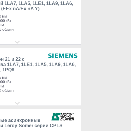
 1LA7, 1LA5, 1LE1, 1LA9, 1LA6,
 (EEx nA/Ex nA Y)
0 мм
000 кВт
 Нм
5 об/мин
н 21 и 22 с
а 1LA7, 1LE1, 1LA5, 1LA9, 1LA6,
, 1PQ8
5 мм
000 кВт
 Нм
6 об/мин
ные асинхронные
и Leroy-Somer серии CPLS