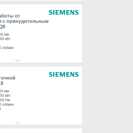
аботы от
я с принудительным
Q8
50 мм
00 кВт
0 об/мин
точной
L8
50 мм
50 кВт
300 Нм
6 об/мин
В