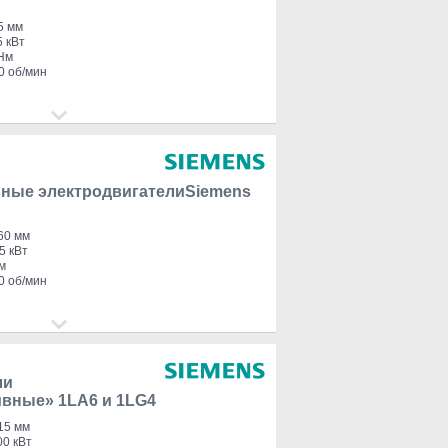
5 мм
5 кВт
 Нм
0 об/мин
ные электродвигателиSiemens
60 мм
5 кВт
м
0 об/мин
ли
вные» 1LA6 и 1LG4
15 мм
00 кВт