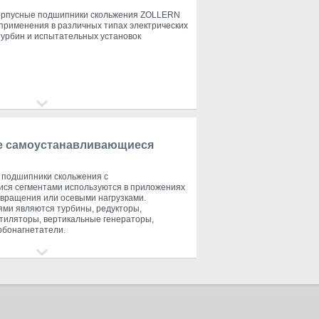
орпусные подшипники скольжения ZOLLERN
применения в различных типах электрических
турбин и испытательных установок
е самоустанавливающиеся
 подшипники скольжения с
ся сегментами используются в приложениях
 вращения или осевыми нагрузками.
ми являются турбины, редукторы,
тиляторы, вертикальные генераторы,
рбонагнетатели.