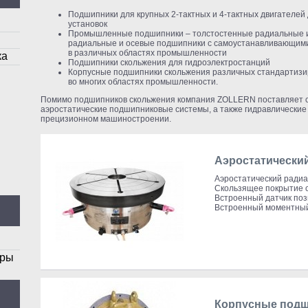
Подшипники для крупных 2-тактных и 4-тактных двигателей
установок
Промышленные подшипники – толстостенные радиальные и 
радиальные и осевые подшипники с самоустанавливающим
в различных областях промышленности
ка
Подшипники скольжения для гидроэлектростанций
Корпусные подшипники скольжения различных стандартизи
во многих областях промышленности.
Помимо подшипников скольжения компания ZOLLERN поставляет св
аэростатические подшипниковые системы, а также гидравлические 
прецизионном машиностроении.
Аэростатически
Аэростатический ради
Скользящее покрытие 
Встроенный датчик по
Встроенный моментный
оры
Корпусные подш