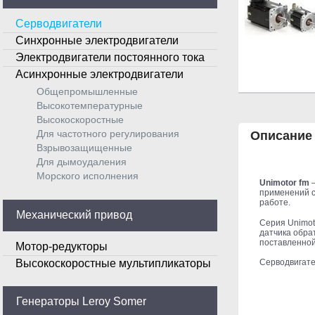
Серводвигатели
Синхронные электродвигатели
Электродвигатели постоянного тока
Асинхронные электродвигатели
Общепромышленные
Высокотемпературные
Высокоскоростные
Для частотного регулирования
Описание
Взрывозащищенные
Для дымоудаления
Морского исполнения
Unimotor fm
–
применений с
работе.
Механический привод
Серия Unimoto
датчика обра
поставленной
Мотор-редукторы
Высокоскоростные мультипликаторы
Серводвигате
Генераторы Leroy Somer