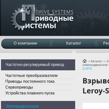
О компании
Каталог
Ре
Каталог
Э
Частотно-регулируемый привод
электродвигатели
(LSPX)
Частотные преобразователи
Взрыв
Приводы постоянного тока
Сервоприводы
Leroy-
Устройства плавного пуска
Электродвигатели