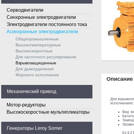
Серводвигатели
Синхронные электродвигатели
Электродвигатели постоянного тока
Асинхронные электродвигатели
Общепромышленные
Высокотемпературные
Высокоскоростные
Для частотного регулирования
Взрывозащищенные
Для дымоудаления
Морского исполнения
Описание
Механический привод
Для взрывооп
исполнениях:
Мотор-редукторы
Высокоскоростные мультипликаторы
Вид вз
Катего
Темпер
Уровен
Генераторы Leroy Somer
Ex II 2