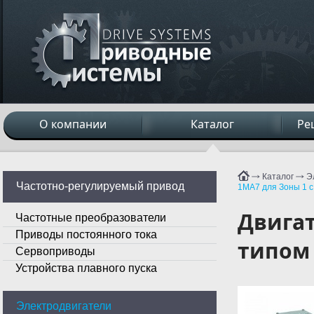
О компании
Каталог
Ре
Каталог
Э
Частотно-регулируемый привод
1MA7 для Зоны 1 с 
Двигат
Частотные преобразователи
Приводы постоянного тока
типом 
Сервоприводы
Устройства плавного пуска
Электродвигатели