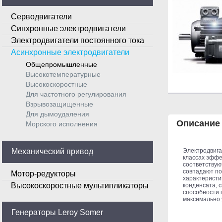
Серводвигатели
Синхронные электродвигатели
Электродвигатели постоянного тока
Асинхронные электродвигатели
Общепромышленные
Высокотемпературные
Высокоскоростные
Для частотного регулирования
Взрывозащищенные
Для дымоудаления
Описание
Морского исполнения
Механический привод
Электродвига
классах эффе
соответствую
совпадают по
Мотор-редукторы
характеристи
Высокоскоростные мультипликаторы
конденсата, 
способности 
максимально 
Генераторы Leroy Somer