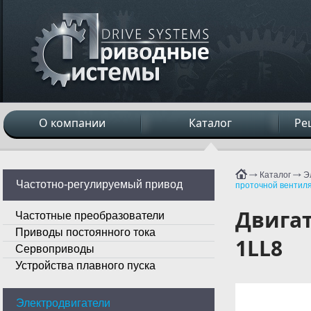
О компании
Каталог
Ре
Каталог
Э
Частотно-регулируемый привод
проточной вентил
Двига
Частотные преобразователи
Приводы постоянного тока
1LL8
Сервоприводы
Устройства плавного пуска
Электродвигатели