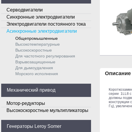
Серводвигатели
Синхронные электродвигатели
Электродвигатели постоянного тока
Асинхронные электродвигатели
Общепромышленные
Высокотемпературные
Высокоскоростные
Для частотного регулирования
Взрывозащищенные
Для дымоудаления
Описание
Морского исполнения
Механический привод
Короткозамкн
серии 1LL8 с
должны подве
конструкции 
Мотор-редукторы
Гц), увеличе
Высокоскоростные мультипликаторы
Генераторы Leroy Somer