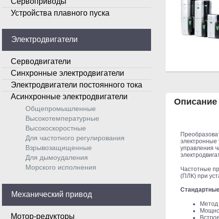
Сервоприводы
Устройства плавного пуска
Электродвигатели
Серводвигатели
Синхронные электродвигатели
Электродвигатели постоянного тока
Асинхронные электродвигатели
Описание
Общепромышленные
Высокотемпературные
Высокоскоростные
Преобразоват
Для частотного регулирования
электронные 
Взрывозащищенные
управления ч
электродвига
Для дымоудаления
Морского исполнения
Частотные пр
(ПЛК) при уст
Стандартные
Механический привод
Метод 
Мощнос
Мотор-редукторы
Встро