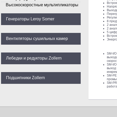
Встрое
Высокоскоростные мультипликаторы
Напряж
Выходн
Перегр
Регули
Генераторы Leroy Somer
8 пред
2 анал
2 анал
5 цифр
Встро
Вентиляторы сушильных камер
Энерго
SM-I/O
выхода
Лебедки и редукторы Zollern
скорос
SM-I/O
выход 
инкрем
SM-PE
Подшипники Zollern
промы
SM-PRO
работа