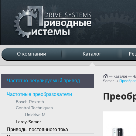
О компании
Каталог
Ре
Каталог
Ч
Частотно-регулируемый привод
Somer
Преобраз
Преобр
Частотные преобразователи
Bosch Rexroth
Control Techniques
Unidrive M
Leroy-Somer
Приводы постоянного тока