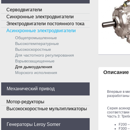
Серводвигатели
Синхронные электродвигатели
Электродвигатели постоянного тока
Асинхронные электродвигатели
Общепромышленные
Высокотемпературные
Высокоскоростные
Для частотного регулирования
Взрывозащищенные
Для дымоудаления
Описание
Морского исполнения
Механический привод
Впервые в ми
разработаны к
Мотор-редукторы
Серия асинхр
Высокоскоростные мультипликаторы
соответствии
Часть 3: Тре
Генераторы Leroy Somer
F200 –
F300 –