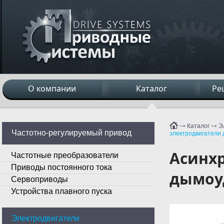
О компании
Каталог
Ре
Каталог
Э
Частотно-регулируемый привод
электродвигатели
Асинх
Частотные преобразователи
Приводы постоянного тока
дымоу
Сервоприводы
Устройства плавного пуска
Электродвигатели